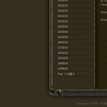
23/11/14
El C
Casa
15/11/14
05/11/14
Espe
04/11/14
Pront
02/11/14
28/10/14
23/10/14
22/10/14
20/10/14
17/10/14
15/10/14
10/10/14
19/09/14
14/09/14
Pag :
1
2
[3]
4
Copyright (c) 2006 - 2026