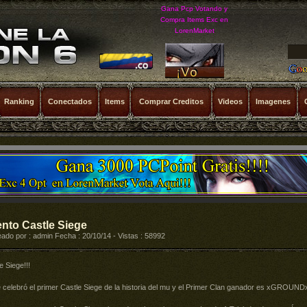
Gana Pcp Votando y
Compra Items Exc en
LorenMarket
Ranking
Conectados
Items
Comprar Creditos
Videos
Imagenes
nto Castle Siege
ado por : admin Fecha : 20/10/14 - Vistas : 58992
e Siege!!!
 celebró el primer Castle Siege de la historia del mu y el Primer Clan ganador es xGROUND