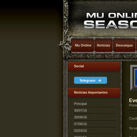
Mu Online
Noticias
Descargas
Social
Telegram
Noticias Importantes
Eve
Principal
Poste
30/07/16
30/06/16
Castl
07/06/16
Ya se
02/03/16