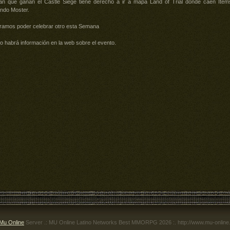
lan que ganan el Castle Siege tiene derecho a ir a mapa Land of Trial donde caen Ítem
ndo Moster.
ramos poder celebrar otro esta Semana
o habrá información en la web sobre el evento.
Mu Online
Server .: MU Online Latino Networks Best MMORPG 2026 :. http://www.mu-online.c