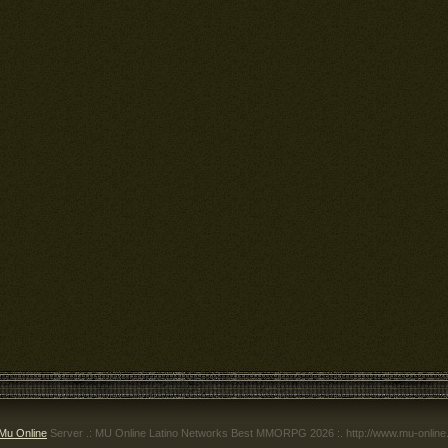
Mu Online
Server .: MU Online Latino Networks Best MMORPG 2026 :. http://www.mu-online.c