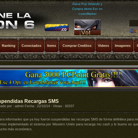
Gana Pcp Votando y
Compra Items Exc en
LorenMarket
Ranking
Conectados
Items
Comprar Creditos
Videos
Imagenes
spendidas Recargas SMS
ado por : admin Fecha : 22/10/14 - Vistas : 60337
era informarles que ya hoy fueron suspendidas las recargas SMS de forma definitiva para m
emos implementado el sistema por Western Unión para recarga mu cash y lo bueno es que
ucho más económico.