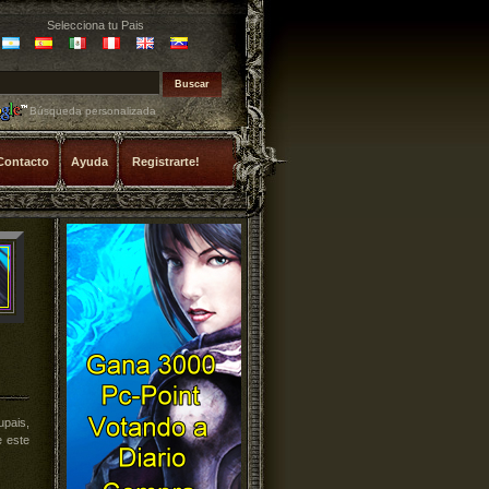
Selecciona tu Pais
Búsqueda personalizada
Contacto
Ayuda
Registrarte!
upais,
 este