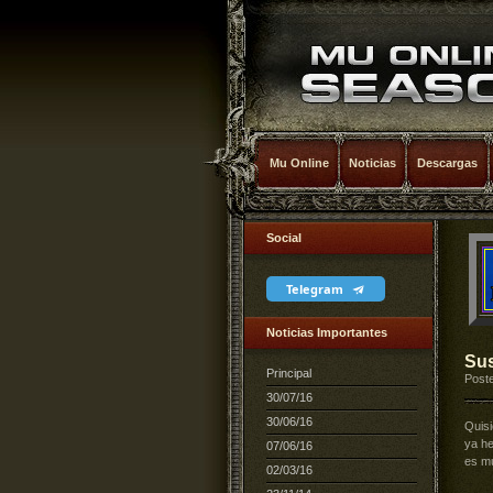
Mu Online
Noticias
Descargas
Social
Telegram
Noticias Importantes
Su
Principal
Poste
30/07/16
30/06/16
Quisi
ya h
07/06/16
es m
02/03/16