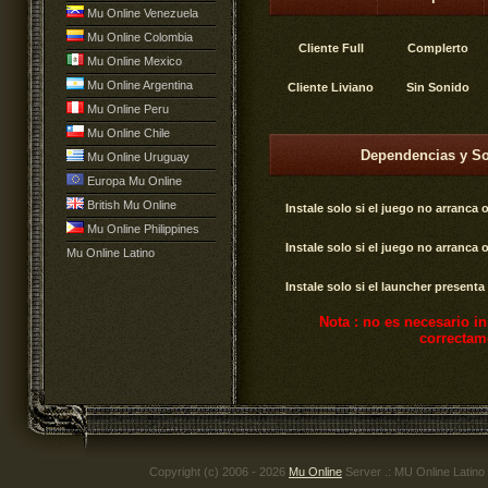
Mu Online Venezuela
Mu Online Colombia
Cliente Full
Complerto
Mu Online Mexico
Mu Online Argentina
Cliente Liviano
Sin Sonido
Mu Online Peru
Mu Online Chile
Dependencias y So
Mu Online Uruguay
Europa Mu Online
British Mu Online
Instale solo si el juego no arranca 
Mu Online Philippines
Instale solo si el juego no arranca 
Mu Online Latino
Instale solo si el launcher presenta
Nota : no es necesario in
correctam
Copyright (c) 2006 - 2026
Mu Online
Server .: MU Online Latino