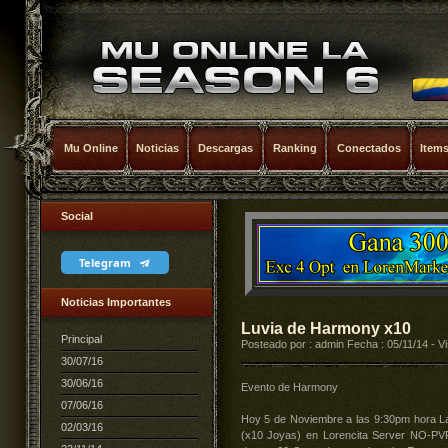
Mu Online
Noticias
Descargas
Ranking
Conectados
Item
Social
Telegram
Noticias Importantes
Luvia de Harmony x10
Principal
Posteado por : admin Fecha : 05/11/14 - Vi
30/07/16
30/06/16
Evento de Harmony
07/06/16
Hoy 5 de Noviembre a las 9:30pm hora La
02/03/16
(x10 Joyas) en Lorencita Server NO-PVP