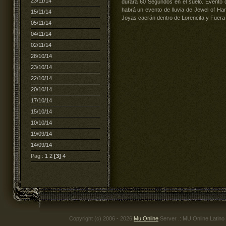
23/11/14
durara 60 Segundos en el suelo. Evento
habrá un evento de lluvia de Jewel of H
15/11/14
Joyas caerán dentro de Lorencita y Fuera 
05/11/14
04/11/14
02/11/14
28/10/14
23/10/14
22/10/14
20/10/14
17/10/14
15/10/14
10/10/14
19/09/14
14/09/14
Pag :
1
2
[3]
4
Copyright (c) 2006 - 2026
Mu Online
Server .: MU Online Latino