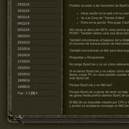
23/11/14
Puedes acceder a las funciones de ByteCo
15/11/14
Inicia sesión en la web con tu cuen
05/11/14
Ve a la Zona de “Tienda Online”
Entra en la opción “Recargar Cash
04/11/14
02/11/14
Ahí veras tu dirección BCN, esta será la 
POINT. También debes usar esa dirección 
28/10/14
También encontraras el balance de tu Wal
23/10/14
el resumen de transacciones de intercamb
22/10/14
También encontraras un link para descarg
20/10/14
Preguntas y Respuestas.
17/10/14
No tengo ByteCoin y no sé cómo obtenerlo
15/10/14
Si no tienes ByteCoin y no sabes cómo obte
10/10/14
tienes varias PC en casa puedes usarlas t
más ByteCoin.
19/09/14
Porque ByteCoin y no BitCoin?
14/09/14
Porque ByteCoin a pesar de tener un bajo
Pag :
1
2
[3]
4
de gama media podría obtener ByteCoin p
El BitCoin es imposible minarlo por CPU y
y pronto se aceptaran recargas en BitCoin