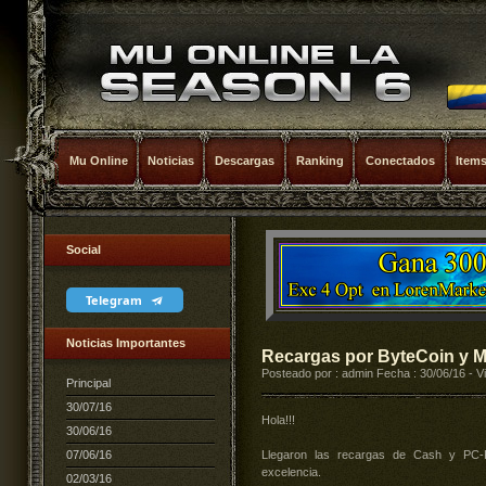
Mu Online
Noticias
Descargas
Ranking
Conectados
Item
Social
Telegram
Noticias Importantes
Recargas por ByteCoin y M
Posteado por : admin Fecha : 30/06/16 - V
Principal
30/07/16
Hola!!!
30/06/16
07/06/16
Llegaron las recargas de Cash y PC-
excelencia.
02/03/16