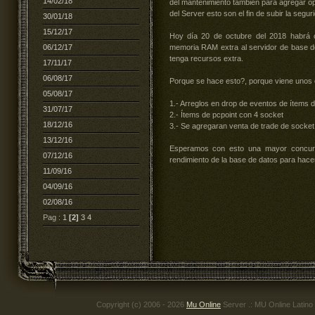
14/02/18
del mantenimiento también para agregar op
del Server esto son el fin de subir la segu
30/01/18
15/12/17
Hoy día 20 de octubre del 2018 habrá 
06/12/17
memoria RAM extra al servidor de base 
tenga recursos extra.
17/11/17
06/08/17
Porque se hace esto?, porque viene unos 
05/08/17
1.- Arreglos en drop de eventos de ítems d
31/07/17
2.- Ítems de pcpoint con 4 socket
18/12/16
3.- Se agregaran venta de trade de socket
13/12/16
Esperamos con esto una mayor concurr
07/12/16
rendimiento de la base de datos para hacer
11/09/16
04/09/16
02/08/16
Pag :
1
[2]
3
4
Copyright (c) 2006 - 2026
Mu Online
Server .: MU Online Latino