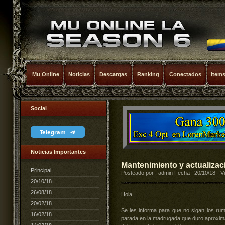
Mu Online
Noticias
Descargas
Ranking
Conectados
Item
Social
Telegram
Noticias Importantes
Mantenimiento y actualizac
Principal
Posteado por : admin Fecha : 20/10/18 - V
20/10/18
26/08/18
Hola…
20/02/18
Se les informa para que no sigan los rum
16/02/18
parada en la madrugada que duro aproxima