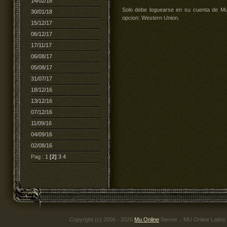
14/02/18
Solo debe loguearse en su cuenta de Mu 
30/01/18
opcion: Western Union.
15/12/17
06/12/17
17/11/17
06/08/17
05/08/17
31/07/17
18/12/16
13/12/16
07/12/16
11/09/16
04/09/16
02/08/16
Pag :
1
[2]
3
4
Copyright (c) 2006 - 2026
Mu Online
Server .: MU Online Latino