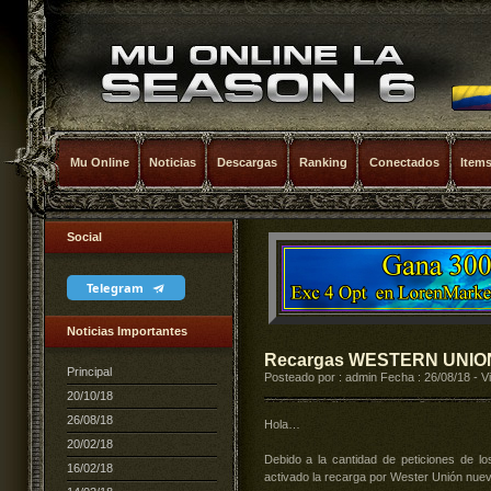
Mu Online
Noticias
Descargas
Ranking
Conectados
Item
Social
Telegram
Noticias Importantes
Recargas WESTERN UNIO
Principal
Posteado por : admin Fecha : 26/08/18 - Vi
20/10/18
26/08/18
Hola…
20/02/18
Debido a la cantidad de peticiones de los
16/02/18
activado la recarga por Wester Unión nue