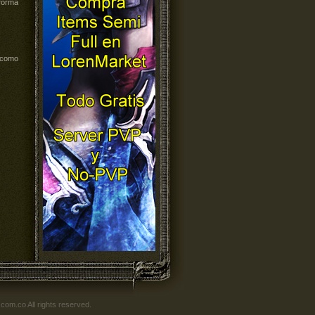
 forma
 como
om.co All rights reserved.