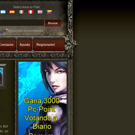
Selecciona tu Pais
Búsqueda personalizada
Contacto
Ayuda
Registrarte!
n Bsf
do se