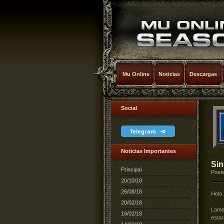
Mu Online
Noticias
Descargas
Social
Telegram
Noticias Importantes
Sin
Principal
Poste
20/10/18
26/08/18
Hola
20/02/18
Lame
16/02/18
esta