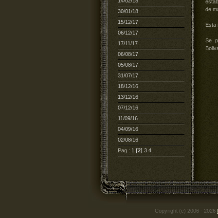
14/02/18
estab
de ma
30/01/18
15/12/17
Esta 
06/12/17
Se p
17/11/17
Boliv
06/08/17
05/08/17
31/07/17
18/12/16
13/12/16
07/12/16
11/09/16
04/09/16
02/08/16
Pag :
1
[2]
3
4
Copyright (c) 2006 - 2026