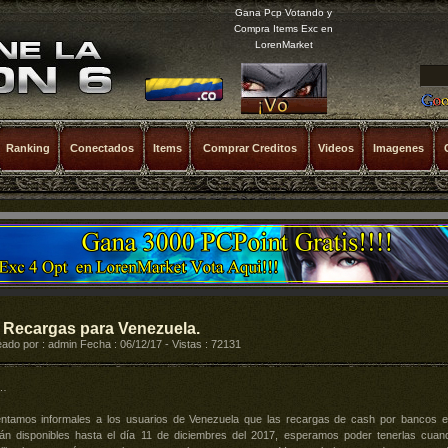
Gana Pcp Votando y
Compra Items Exc en
LorenMarket
Ranking
Conectados
Items
Comprar Creditos
Videos
Imagenes
 Recargas para Venezuela.
ado por : admin Fecha : 06/12/17 - Vistas : 72131
…
ntamos informales a los usuarios de Venezuela que las recargas de cash por bancos e
rán disponibles hasta el día 11 de diciembres del 2017, esperamos poder tenerlas cuan