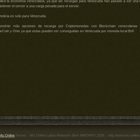
ilice la economía venezolana, ya que las recargas para Venezuela han pasado a ser una
ntener el server a una carga pesada para el server.
noticia es solo para Venezuela.
ondrán más opciones de recarga por Criptomonedas con Blockchain venezolanas
arCoin y Onix ya que estas pueden ser conseguidas en Venezuela por moneda local BsF.
Mu Online
Server .: MU Online Latino Networks Best MMORPG 2026 :. http://www.mu-online.c