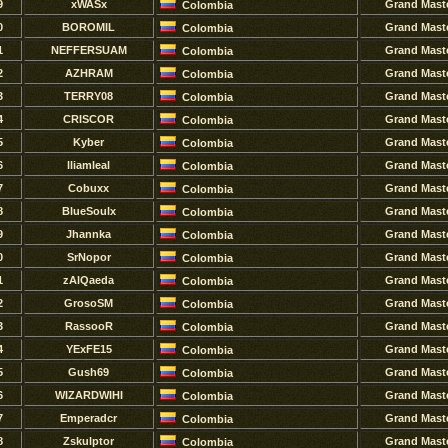
9
xWASx
Grand Mast
Colombia
0
BOROMIL
Grand Mast
Colombia
1
NEFFERSUAM
Grand Mast
Colombia
2
AZHRAM
Grand Mast
Colombia
3
TERRY08
Grand Mast
Colombia
4
CRISCOR
Grand Mast
Colombia
5
Kyber
Grand Mast
Colombia
6
lliamleal
Grand Mast
Colombia
7
Cobuxx
Grand Mast
Colombia
8
BlueSoulx
Grand Mast
Colombia
9
Jhannka
Grand Mast
Colombia
0
SrNopor
Grand Mast
Colombia
1
zAlQaeda
Grand Mast
Colombia
2
GrosoSM
Grand Mast
Colombia
3
RassooR
Grand Mast
Colombia
4
YExFE15
Grand Mast
Colombia
5
Gush69
Grand Mast
Colombia
6
WIZARDWIHI
Grand Mast
Colombia
7
Emperadcr
Grand Mast
Colombia
8
Zskulptor
Grand Mast
Colombia