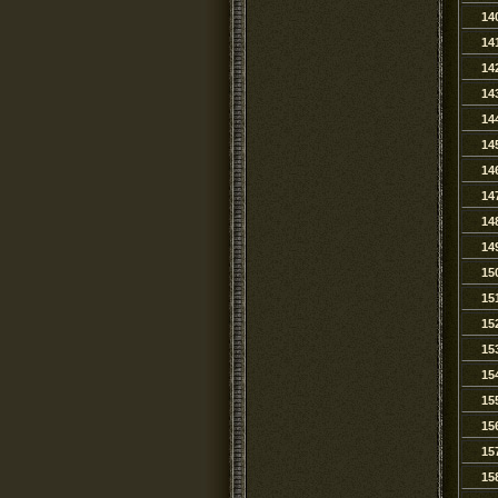
14
14
14
14
14
14
14
14
14
14
15
15
15
15
15
15
15
15
15