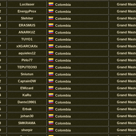
1
Lucilaser
Grand Mast
Colombia
2
EnergyProx
Grand Mast
Colombia
3
Slehiter
Grand Mast
Colombia
4
ERASMUS
Grand Mast
Colombia
5
ANARKUZ
Grand Mast
Colombia
6
TUYO1
Grand Mast
Colombia
7
xXGARCIAXx
Grand Mast
Colombia
8
aquieles12
Grand Mast
Colombia
9
Pirlo77
Grand Mast
Colombia
0
TEPUTEO93
Grand Mast
Colombia
1
Sniutun
Grand Mast
Colombia
2
CaptainDW
Grand Mast
Colombia
3
EWizard
Grand Mast
Colombia
4
KaRu
Grand Mast
Colombia
5
Dante19901
Grand Mast
Colombia
6
Erbak
Grand Mast
Colombia
7
johan30
Grand Mast
Colombia
8
SMKRAMA
Grand Mast
Colombia
9
sherpir
Grand Mast
Colombia