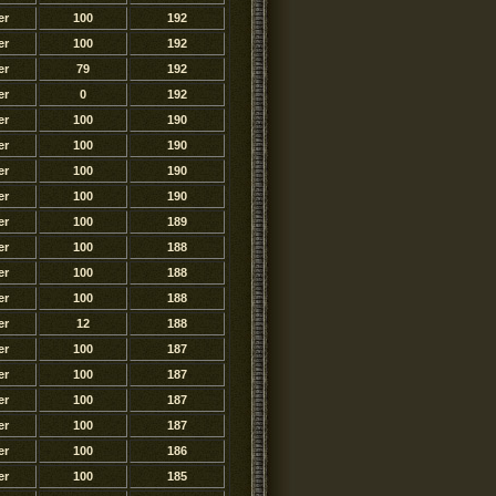
er
100
192
er
100
192
er
79
192
er
0
192
er
100
190
er
100
190
er
100
190
er
100
190
er
100
189
er
100
188
er
100
188
er
100
188
er
12
188
er
100
187
er
100
187
er
100
187
er
100
187
er
100
186
er
100
185