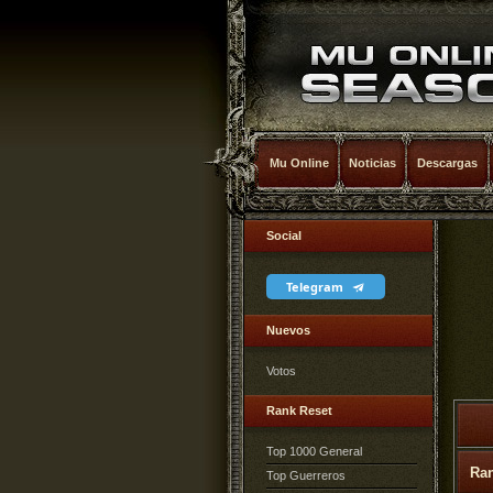
Mu Online
Noticias
Descargas
Social
Telegram
Nuevos
Votos
Rank Reset
Top 1000 General
Ra
Top Guerreros