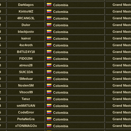
9
Darklagos
Grand Mast
Colombia
0
KirittoWZ
Grand Mast
Colombia
1
4RCANG3L
Grand Mast
Colombia
2
Dulor
Grand Mast
Colombia
3
blackjusto
Grand Mast
Colombia
4
kainst
Grand Mast
Colombia
5
4sc4roth
Grand Mast
Colombia
6
B4TUZ4Y18
Grand Mast
Colombia
7
FIDO294
Grand Mast
Colombia
8
atreus28
Grand Mast
Colombia
9
SUIC1DA
Grand Mast
Colombia
0
SMeduar
Grand Mast
Colombia
1
NoslenSM
Grand Mast
Colombia
2
Vitoco99
Grand Mast
Colombia
3
Tatuz
Grand Mast
Colombia
4
smMATUAN
Grand Mast
Colombia
5
CodeError
Grand Mast
Colombia
6
PerIaNeGra
Grand Mast
Colombia
7
xTONIMAGOx
Grand Mast
Colombia