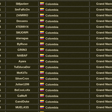
0
SMjaviierr
Grand Mast
Colombia
1
SmFaRcOn
Grand Mast
Colombia
2
ZANRRO
Grand Mast
Colombia
3
Dessens
Grand Mast
Colombia
4
XTERRYX
Grand Mast
Colombia
5
SMJORPI
Grand Mast
Colombia
6
idarragaa
Grand Mast
Colombia
7
ByRuso
Grand Mast
Colombia
8
GR0N3
Grand Mast
Colombia
9
NAIBAF
Grand Mast
Colombia
0
Ayara
Grand Mast
Colombia
1
TuEducaDor
Grand Mast
Colombia
2
MoKiiTo
Grand Mast
Colombia
3
SilverCron
Grand Mast
Colombia
4
Julian1206
Grand Mast
Colombia
5
BeCooLxXx
Grand Mast
Colombia
6
GaMuR
Grand Mast
Colombia
7
GandDuke
Grand Mast
Colombia
8
MUELASS
Grand Mast
Colombia