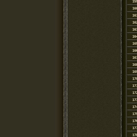
15
16
16
16
16
16
16
16
16
16
16
17
17
17
17
17
17
17
17
17