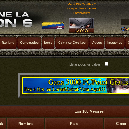
Gana Pcp Votando y
Compra Items Exc en
LorenMarket
Ranking
Conectados
Items
Comprar Creditos
Videos
Imagenes
Listar todos los paises :
Los 100 Mejores
nk
Nombre
Pais
Clase