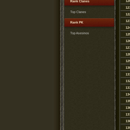
12
Rank Clanes
12
Top Clanes
12
12
Rank PK
12
Top Asesinos
12
12
12
12
12
13
13
13
13
13
13
13
13
13
13