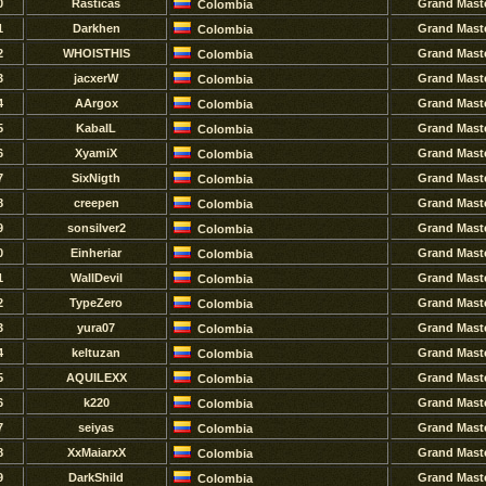
0
Rasticas
Grand Mast
Colombia
1
Darkhen
Grand Mast
Colombia
2
WHOISTHIS
Grand Mast
Colombia
3
jacxerW
Grand Mast
Colombia
4
AArgox
Grand Mast
Colombia
5
KabalL
Grand Mast
Colombia
6
XyamiX
Grand Mast
Colombia
7
SixNigth
Grand Mast
Colombia
8
creepen
Grand Mast
Colombia
9
sonsilver2
Grand Mast
Colombia
0
Einheriar
Grand Mast
Colombia
1
WallDevil
Grand Mast
Colombia
2
TypeZero
Grand Mast
Colombia
3
yura07
Grand Mast
Colombia
4
keltuzan
Grand Mast
Colombia
5
AQUILEXX
Grand Mast
Colombia
6
k220
Grand Mast
Colombia
7
seiyas
Grand Mast
Colombia
8
XxMaiarxX
Grand Mast
Colombia
9
DarkShild
Grand Mast
Colombia