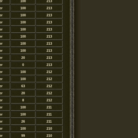
er
100
213
er
100
213
er
100
213
er
100
213
er
100
213
er
100
213
er
100
213
er
100
213
er
20
213
er
0
213
er
100
212
er
100
212
er
63
212
er
20
212
er
8
212
er
100
211
er
100
211
er
26
211
er
100
210
er
99
210