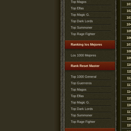
Top Magos
10
Top Elfas
10
Top Magic G.
10
Top Dark Lords
10
Top Summoner
10
Top Rage Fighter
10
Ranking los Mejores
10
10
Los 1000 Mejores
10
11
Rank Reset Master
11
Top 1000 General
11
Top Guerreros
11
Top Magos
11
Top Elfas
11
Top Magic G.
11
Top Dark Lords
11
Top Summoner
11
Top Rage Fighter
11