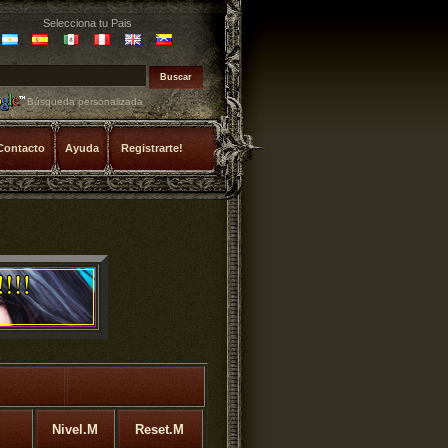
Selecciona tu Pais
Búsqueda personalizada
Contacto
Ayuda
Registrarte!
Nivel.M
Reset.M