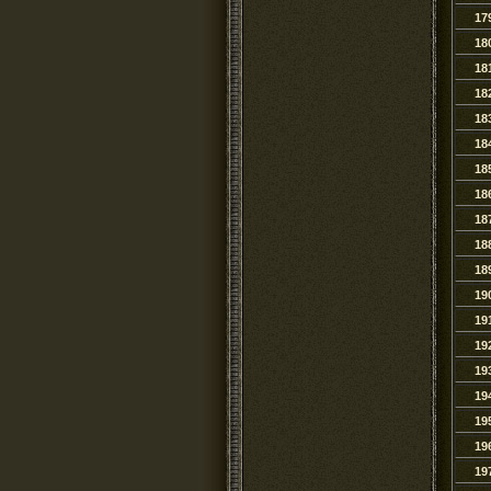
17
18
18
18
18
18
18
18
18
18
18
19
19
19
19
19
19
19
19