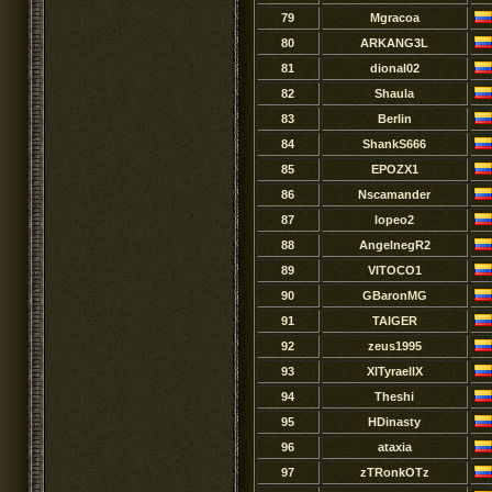
79
Mgracoa
80
ARKANG3L
81
dional02
82
Shaula
83
BerIin
84
ShankS666
85
EPOZX1
86
Nscamander
87
lopeo2
88
AngelnegR2
89
VITOCO1
90
GBaronMG
91
TAIGER
92
zeus1995
93
XlTyraellX
94
Theshi
95
HDinasty
96
ataxia
97
zTRonkOTz