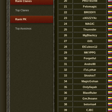
20
PROTEOXII
Rank Clanes
21
Felomagic
Top Clanes
22
BRODIYI
23
cXOZZYXc
Rank PK
24
MAGIC
Top Asesinos
25
Thunnder
26
MgBlackzy
27
i101
28
ElCuleon12
29
MKYPPG
30
Forgetful
31
Andro90
32
iTzLythar
33
ShishioT
34
MagicGohan
35
OnlyXayah
36
BlastRuler
37
GmJhoann
38
betorisa4
39
CJEC