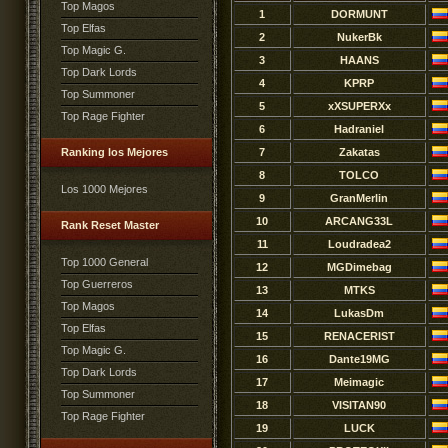
Top Magos
1
DORMUNT
Top Elfas
2
NukerBk
Top Magic G.
3
HAANS
Top Dark Lords
4
KPRP
Top Summoner
5
xXSUPERXx
Top Rage Fighter
6
Hadraniel
Ranking los Mejores
7
Zakatas
8
TOLCO
Los 1000 Mejores
9
GranMerlin
10
ARCANG33L
Rank Reset Master
11
Loudradea2
Top 1000 General
12
MGDimebag
Top Guerreros
13
MTKS
Top Magos
14
LukasDm
Top Elfas
15
RENACERIST
Top Magic G.
16
Dante19MG
Top Dark Lords
17
Meimagic
Top Summoner
18
VISITAN90
Top Rage Fighter
19
LUCK