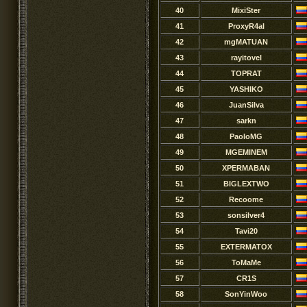
40
MixiSter
41
ProxyR4al
42
mgMATUAN
43
rayitovel
44
TOPRAT
45
YASHIKO
46
JuanSilva
47
sarkn
48
PaoloMG
49
MGEMINEM
50
XPERMABAN
51
BIGLEXTWO
52
Recoome
53
sonsilver4
54
Tavi20
55
EXTERMATOX
56
ToMaMe
57
CR1S
58
SonYinWoo