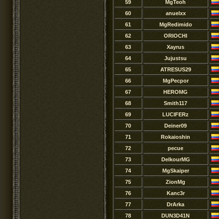
59
MgTeoh
60
anuelxx
61
MgRedimido
62
ORIOCHI
63
Xayrus
64
Jujustsu
65
ATRESUS29
66
MgPecpor
67
HEROMG
68
Smith117
69
LUCIFERz
70
Deiner09
71
Rokaioshin
72
pecue
73
DelkourMG
74
MgSkaiper
75
ZionMg
76
Kanc3r
77
DrArka
78
DUN3D41N