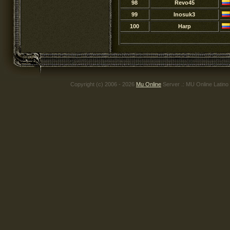
98
Revo45
99
Inosuk3
100
Harp
Copyright (c) 2006 - 2026
Mu Online
Server .: MU Online Latino