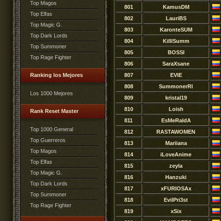
Top Magos
801
KamusDM
Top Elfas
802
LauriBS
Top Magic G.
803
KaronteSUM
Top Dark Lords
804
KilllSumm
Top Summoner
805
BOSSI
Top Rage Fighter
806
SaraXsane
Ranking los Mejores
807
EVIE
808
SummonerRl
Los 1000 Mejores
809
kristal19
810
Loish
Rank Reset Master
811
EsMeRaIdA
Top 1000 General
812
RASTAWOMEN
Top Guerreros
813
Mariiana
Top Magos
814
iLoveAnime
Top Elfas
815
zeyla
Top Magic G.
816
Hanzuki
Top Dark Lords
817
xFURIOSAx
Top Summoner
818
EvilPri3st
Top Rage Fighter
819
xSix