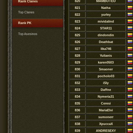
820
MAMBOTEO
Rank Clanes
821
Natha
Top Clanes
822
yurley
823
mividalind
Rank PK
824
STAR11
Top Asesinos
825
dindondin
826
Deathbat
827
lika746
828
Yulianis
829
karen0503
830
Smaoner
831
pocholo03
832
iSly
833
Daffne
834
Nymeria31
835
Ceresi
836
MariaElvi
837
sumonerr
838
XpuccaX
839
ANDRESEXY