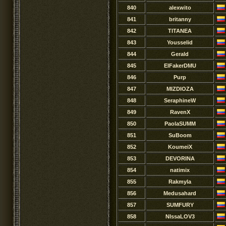
840
alexwito
841
britanny
842
TITANEA
843
Yousselid
844
Gerald
845
ElFakerDMU
846
Purp
847
MIZDIOZA
848
SeraphineW
849
RavenX
850
PaolaSUMM
851
SuBoom
852
KoumeiX
853
DEVORINA
854
natimix
855
Rakmyla
856
Medusahard
857
SUMFURY
858
NIssaLOV3