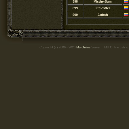
898
MistherSum
899
ICelestteI
900
Jadeth
Copyright (c) 2006 - 2026
Mu Online
Server .: MU Online Latino