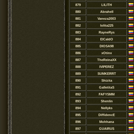
879
LILITH
880
Abrahell
881
Vaneza2003
882
lolita225
883
RayneRys
884
ElCaIdO
885
DIOSA98
886
xOtinx
887
TheReinaXX
888
IVIPEREZ
889
SUMKERRT
890
Shizita
891
GalletitaS
892
FAFYSMM
893
Shenlin
894
Nellyks
895
DiffidencE
896
Mohhana
897
GUAIRUS