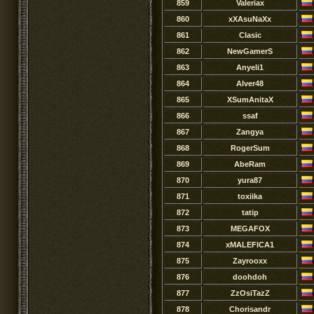
859
Valeriax
860
xXAsuNaXx
861
Clasic
862
NewGamerS
863
Anyeli1
864
Alver48
865
XSumAnitaX
866
ssaf
867
Zangya
868
RogerSum
869
AbeRam
870
yura87
871
toxiika
872
tatip
873
MEGAFOX
874
xMALEFICA1
875
Zayrooxx
876
doohdoh
877
ZzOsiTazZ
878
Chorisandr