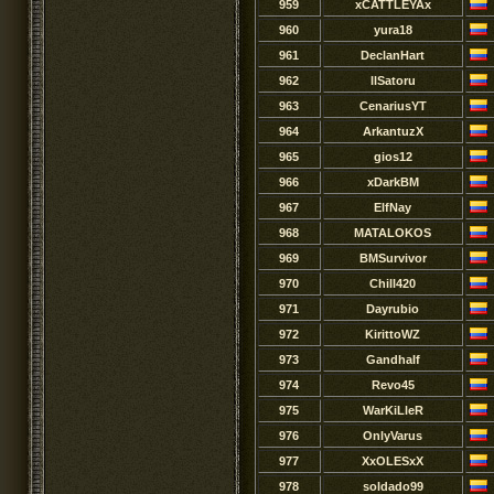
959
xCATTLEYAx
960
yura18
961
DeclanHart
962
llSatoru
963
CenariusYT
964
ArkantuzX
965
gios12
966
xDarkBM
967
ElfNay
968
MATALOKOS
969
BMSurvivor
970
Chill420
971
Dayrubio
972
KirittoWZ
973
GandhaIf
974
Revo45
975
WarKiLleR
976
OnlyVarus
977
XxOLESxX
978
soldado99