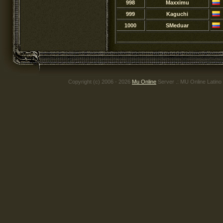
998
Maxximu
999
Kaguchi
1000
SMeduar
Copyright (c) 2006 - 2026
Mu Online
Server .: MU Online Latino