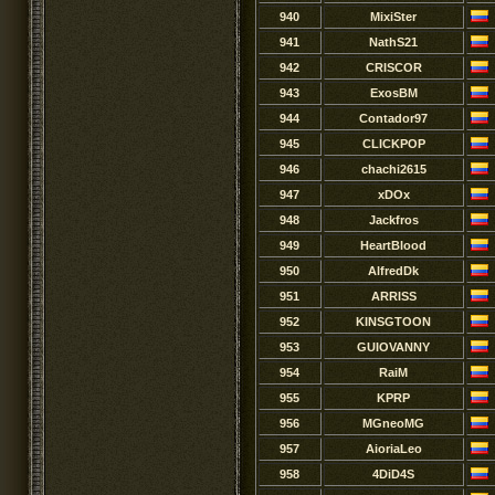
940
MixiSter
941
NathS21
942
CRISCOR
943
ExosBM
944
Contador97
945
CLICKPOP
946
chachi2615
947
xDOx
948
Jackfros
949
HeartBlood
950
AlfredDk
951
ARRISS
952
KINSGTOON
953
GUIOVANNY
954
RaiM
955
KPRP
956
MGneoMG
957
AioriaLeo
958
4DiD4S