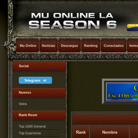
Mu Online
Noticias
Descargas
Ranking
Conectados
Item
Social
Telegram
Nuevos
Votos
Rank Reset
Top 1000 General
Rank
Nombre
Top Guerreros