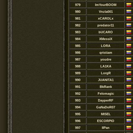
979
ImYourBOOM
980
Vnzla001
981
xCAROLx
982
predator11
983
bUCARO
984
XMessiX
985
LORA
986
qristiam
987
youdre
988
LA1KA
989
LorgR
990
JUANITA1
991
BkRank
992
Felomagic
993
DayperRF
994
GaNaDoR07
995
MISEL
996
ESCORPlO
997
IIPan