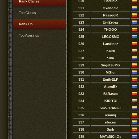
920
Elsrcielo
Rank Clanes
921
Oxandele
Top Clanes
922
RassooR
923
EvilZebaz
Rank PK
924
THOOO
Top Asesinos
925
LEGOSMG
926
Landinez
927
Kair0
928
Sika
929
SugetzuMG
930
MGlui
931
EmilyELF
932
AtomBk
933
BkRasec
934
IKIRITOI
935
SmSTRANG3
936
remmij
937
efocon
938
Sarh
939
MATaBiChOs