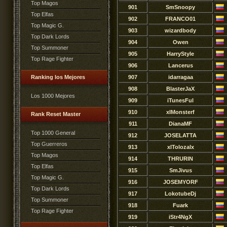
Top Magos
901
SmSnoopy
Top Elfas
902
FRANCO01
Top Magic G.
903
wizardbody
Top Dark Lords
904
Owen
Top Summoner
905
HarryStyle
Top Rage Fighter
906
Lancerus
Ranking los Mejores
907
idarragaa
908
BlasterJaX
Los 1000 Mejores
909
iTunesFul
910
xlMonsterf
Rank Reset Master
911
DianaMF
Top 1000 General
912
JOSELATTA
Top Guerreros
913
xlTolozalx
Top Magos
914
THRURIN
Top Elfas
915
SmJivus
Top Magic G.
916
JOSEMYORF
Top Dark Lords
917
LokotubeDj
Top Summoner
918
Fuark
Top Rage Fighter
919
iStr4NgX