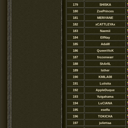
179
SHISKA
180
ZoePrinces
181
MERIYANE
182
xCATTLEYAx
183
Naemii
184
ElfNay
185
AdaW
186
QueenVicK
187
frozenwarr
188
ShAr0L
189
Isther
190
KMILA08
191
Luiisita
192
AppleDuque
193
Yuigahama
194
LuCIANA
195
eselfa
196
TOKICHA
197
juliettaa