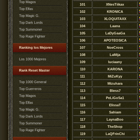
Top Magos
101
XNesTiikax
Top Elfas
102
KRONICA
Top Magic G.
103
XLOQUITAXX
Top Dark Lords
104
Laana
Top Summoner
105
LaDyGaaGa
Top Rage Fighter
106
APOTEOSICA
Ranking los Mejores
107
NoeCross
108
LaMija
Los 1000 Mejores
109
luciaany
110
KARONA
Rank Reset Master
111
MiZuKyy
Top 1000 General
112
Mizuhara
Top Guerreros
113
Bless7
Top Magos
114
PeLiGoSa1
Top Elfas
115
ElissaT
Top Magic G.
116
Sahiam
Top Dark Lords
117
LaynaBoo
Top Summoner
118
TheShop
Top Rage Fighter
119
LaQFrinChi