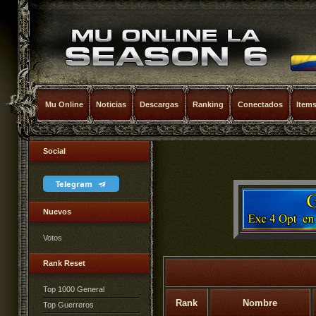
Mu Online
Noticias
Descargas
Ranking
Conectados
Item
Social
Telegram
Nuevos
Votos
Rank Reset
Top 1000 General
Rank
Nombre
Top Guerreros