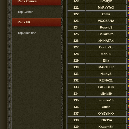
120
Smaryv
Rank Clanes
121
MaRaYTeO
Top Clanes
122
kamii
123
VICCEANA
Rank PK
124
RosvicS
Top Asesinos
125
Bellakhita
126
lxHINATAxl
127
CooLxXx
128
marulu
129
Elija
130
MAR1FER
131
NathyS
132
REINA21
133
LABEBE07
134
silvia89
135
monika15
136
Valkie
137
XxYEYINxX
138
T3R3S4
139
KratemElf