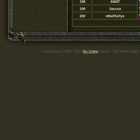
198
AMAT
199
Satoria
200
xMaXSeXyx
Copyright (c) 2006 - 2026
Mu Online
Server .: MU Online Latino