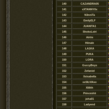
140
CAZANDRA05
141
xXTANNYXx
142
N3nniTa
143
EmilyELF
144
JUANITA1
145
ShokoLeiri
146
Airtte
147
Hiinale
148
LA1KA
149
PUKA
150
LORA
151
GuccyBoys
152
Zefaniel
153
Xxisabella
154
xxSILVIAxx
155
Xlilith
156
Princeshit
157
joha01
158
Ladyend