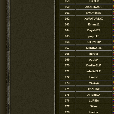
159
ElizaElf
160
AKARINAGL
161
NyxAtenaS
162
XxMATURExX
163
Emma12
164
Dayalid24
165
pupuAE
166
KITTYTOP
167
SIMONA116
168
mirqui
169
Azulax
170
DudleyELF
171
arbelisELF
172
Lovisa
173
Makaya
174
xANITAx
175
ArTemisA
176
LoRiEn
177
Skina
178
Harida